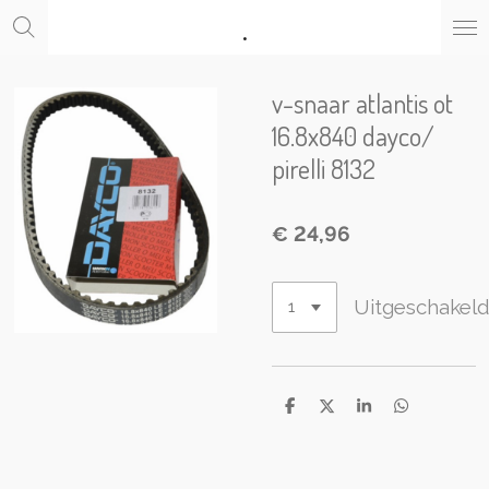
.
Ga
direct
naar
de
v-snaar atlantis ot
hoofdinhoud
16.8x840 dayco/
pirelli 8132
€ 24,96
Uitgeschakel
D
D
S
D
e
e
h
e
l
e
a
l
e
l
r
e
n
e
n