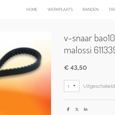
HOME
WERKPLAATS
BANDEN
TA
v-snaar bao10
malossi 61133
€ 43,50
Uitgeschakel
D
D
S
e
e
h