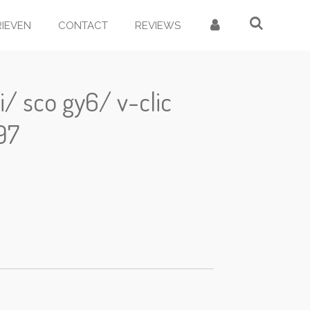
RIEVEN
CONTACT
REVIEWS
i/ sco gy6/ v-clic
97
d