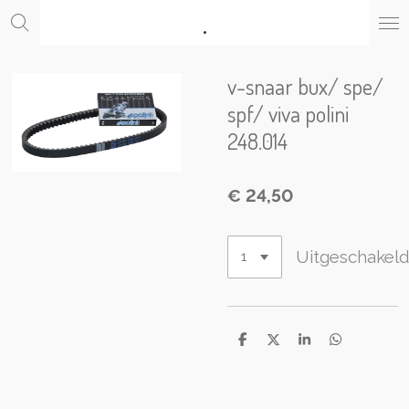
.
Ga
direct
naar
de
v-snaar bux/ spe/
hoofdinhoud
spf/ viva polini
248.014
€ 24,50
Uitgeschakel
D
D
S
D
e
e
h
e
l
e
a
l
e
l
r
e
n
e
n