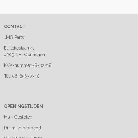
e
l
r
e
n
e
n
CONTACT
JMG Parts
Bullekeslaan 4a
4203 NH Gorinchem
KVK-nummer:58532218
Tel: 06-85670348
OPENINGSTIJDEN
Ma - Gesloten
Di t.m. vr geopend