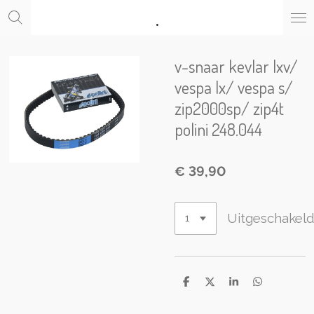
.
Ga
direct
naar
de
v-snaar kevlar lxv/
hoofdinhoud
vespa lx/ vespa s/
zip2000sp/ zip4t
polini 248.044
€ 39,90
Uitgeschakel
D
D
S
D
e
e
h
e
l
e
a
l