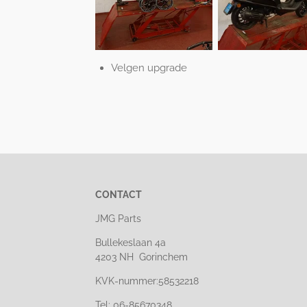
Velgen upgrade
CONTACT
JMG Parts
Bullekeslaan 4a
4203 NH Gorinchem
KVK-nummer:58532218
Tel: 06-85670348