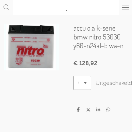
.
Ga
direct
naar
de
accu o.a k-serie
hoofdinhoud
bmw nitro 53030
y60-n24al-b wa-n
€ 128,92
Uitgeschakel
D
D
S
D
e
e
h
e
l
e
a
l
e
l
r
e
n
e
n