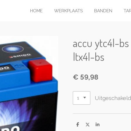
HOME
WERKPLAATS
BANDEN
TA
accu ytc4l-bs 
ltx4l-bs
€ 59,98
Uitgeschakel
D
D
S
e
e
h