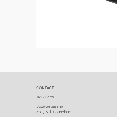
CONTACT
JMG Parts
Bullekeslaan 4a
4203 NH Gorinchem