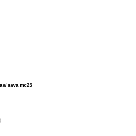
tas/ sava mc25
d