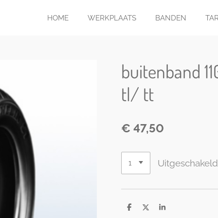
HOME
WERKPLAATS
BANDEN
TA
buitenband 11
tl/ tt
€ 47,50
Uitgeschakel
D
D
S
e
e
h