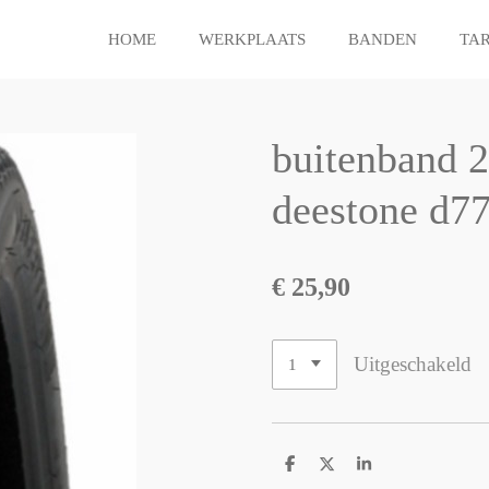
HOME
WERKPLAATS
BANDEN
TA
buitenband 
deestone d77
€ 25,90
Uitgeschakeld
D
D
S
e
e
h