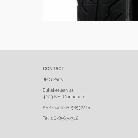
CONTACT
JMG Parts
Bullekeslaan 4a
4203 NH Gorinchem
KVK-nummer:58532218
Tel: 06-85670348