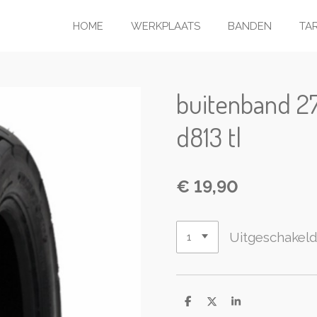
HOME
WERKPLAATS
BANDEN
TA
buitenband 2
d813 tl
€ 19,90
Uitgeschakel
D
D
S
e
e
h