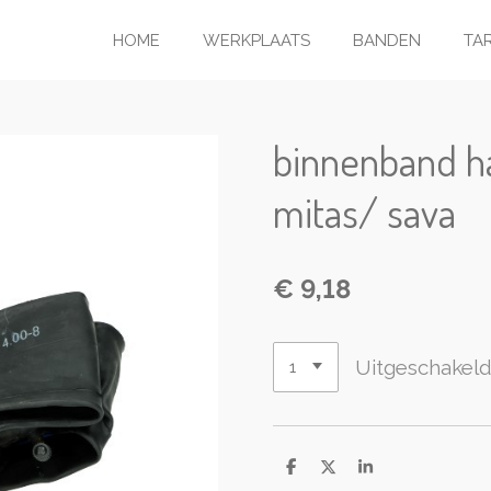
HOME
WERKPLAATS
BANDEN
TA
binnenband h
mitas/ sava
€ 9,18
Uitgeschakel
D
D
S
e
e
h