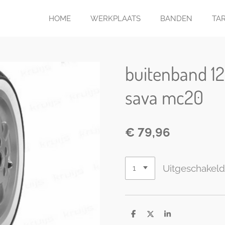
HOME
WERKPLAATS
BANDEN
TA
buitenband 12
sava mc20
€ 79,96
Uitgeschakel
D
D
S
e
e
h