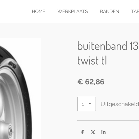
HOME
WERKPLAATS
BANDEN
TA
buitenband 13
twist tl
€ 62,86
Uitgeschakel
D
D
S
e
e
h