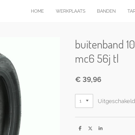
HOME
WERKPLAATS
BANDEN
TA
buitenband 10
mc6 56j tl
€ 39,96
Uitgeschakel
D
D
S
e
e
h