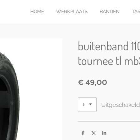
HOME
WERKPLAATS
BANDEN
TA
buitenband 11
tournee tl m
€ 49,00
Uitgeschakel
D
D
S
e
e
h