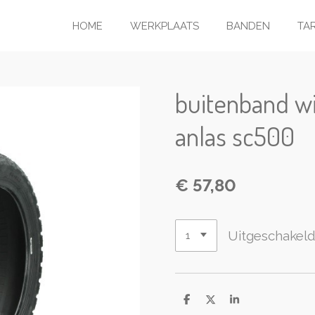
HOME
WERKPLAATS
BANDEN
TA
buitenband w
anlas sc500
€ 57,80
Uitgeschakel
D
D
S
e
e
h