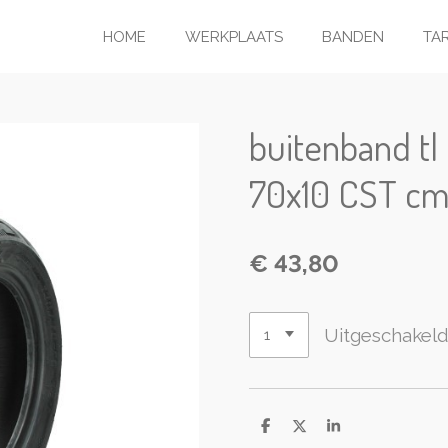
HOME
WERKPLAATS
BANDEN
TA
buitenband tl
70x10 CST c
€ 43,80
Uitgeschakel
D
D
S
e
e
h