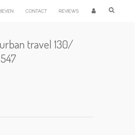
RIEVEN
CONTACT
REVIEWS
 urban travel 130/
m547
d