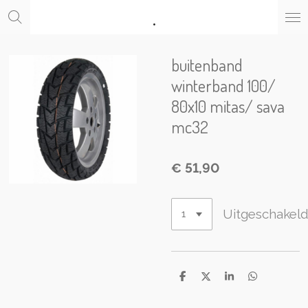
.
Ga
direct
naar
de
buitenband
hoofdinhoud
winterband 100/
80x10 mitas/ sava
mc32
€ 51,90
Uitgeschakel
D
D
S
D
e
e
h
e
l
e
a
l