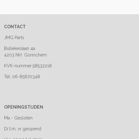
e
l
r
e
n
e
n
CONTACT
JMG Parts
Bullekeslaan 4a
4203 NH Gorinchem
KVK-nummer:58532218
Tel: 06-85670348
OPENINGSTIJDEN
Ma - Gesloten
Di t.m. vr geopend