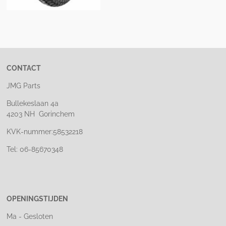
e
l
r
e
n
e
n
CONTACT
JMG Parts
Bullekeslaan 4a
4203 NH Gorinchem
KVK-nummer:58532218
Tel: 06-85670348
OPENINGSTIJDEN
Ma - Gesloten