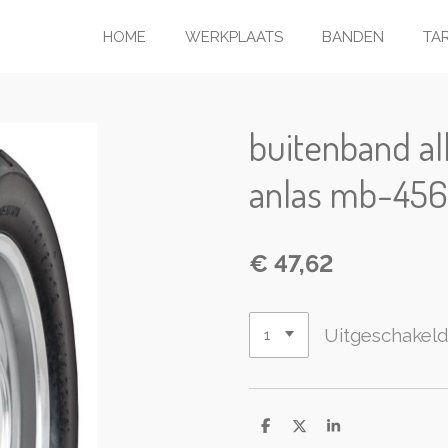
HOME
WERKPLAATS
BANDEN
TA
buitenband al
anlas mb-456 
€ 47,62
Uitgeschakel
D
D
S
e
e
h