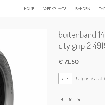
HOME
WERKPLAATS
BANDEN
TA
buitenband 14
city grip 2 49
€ 71,50
Uitgeschakel
D
D
S
e
e
h