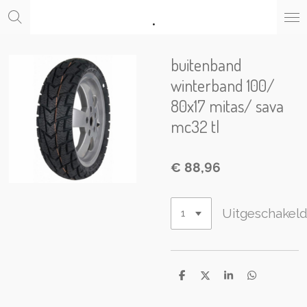
.
Ga
direct
naar
de
buitenband
hoofdinhoud
winterband 100/
80x17 mitas/ sava
mc32 tl
€ 88,96
Uitgeschakel
D
D
S
D
e
e
h
e
l
e
a
l