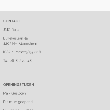
e
l
r
e
n
e
n
CONTACT
JMG Parts
Bullekeslaan 4a
4203 NH Gorinchem
KVK-nummer:58532218
Tel: 06-85670348
OPENINGSTIJDEN
Ma - Gesloten
Di t.m. vr geopend