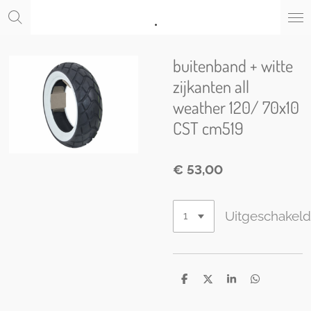
.
Ga
direct
naar
de
buitenband + witte
hoofdinhoud
zijkanten all
weather 120/ 70x10
CST cm519
€ 53,00
Uitgeschakel
D
D
S
D
e
e
h
e
l
e
a
l