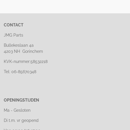
e
l
r
e
n
e
n
CONTACT
JMG Parts
Bullekeslaan 4a
4203 NH Gorinchem
KVK-nummer:58532218
Tel: 06-85670348
OPENINGSTIJDEN
Ma - Gesloten
Di t.m. vr geopend