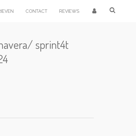
RIEVEN
CONTACT
REVIEWS
mavera/ sprint4t
24
d