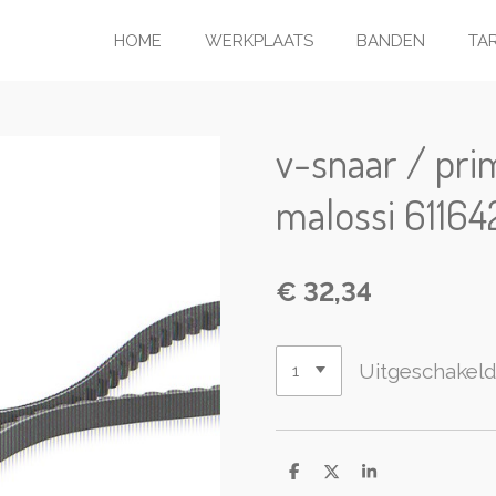
HOME
WERKPLAATS
BANDEN
TA
v-snaar / pri
malossi 61164
€ 32,34
Uitgeschakel
D
D
S
e
e
h