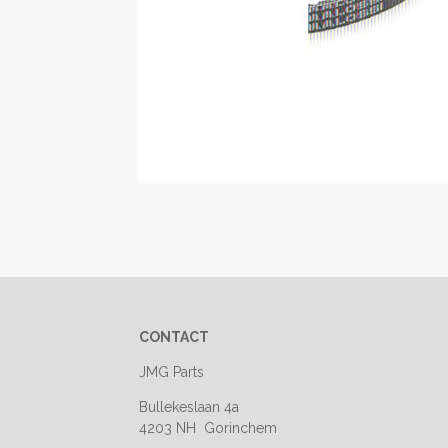
CONTACT
JMG Parts
Bullekeslaan 4a
4203 NH Gorinchem