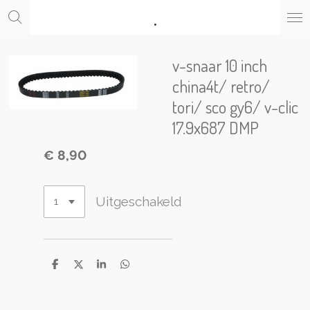
.
Ga
direct
naar
de
v-snaar 10 inch
hoofdinhoud
china4t/ retro/
tori/ sco gy6/ v-clic
17.9x687 DMP
€ 8,90
Uitgeschakeld
D
D
S
D
e
e
h
e
l
e
a
l
e
l
r
e
n
e
n