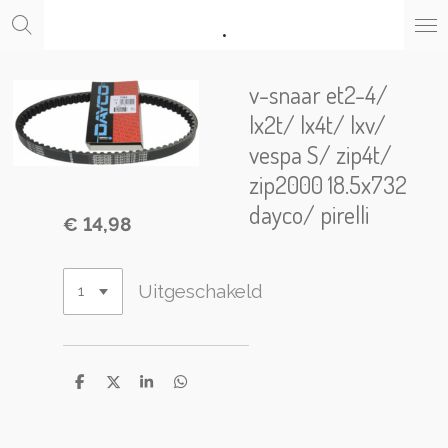
.
Ga
direct
naar
de
v-snaar et2-4/
hoofdinhoud
lx2t/ lx4t/ lxv/
vespa S/ zip4t/
zip2000 18.5x732
dayco/ pirelli
€ 14,98
Uitgeschakeld
D
D
S
D
e
e
h
e
l
e
a
l
e
l
r
e
n
e
n