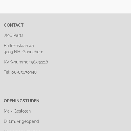
e
l
r
e
n
e
n
CONTACT
JMG Parts
Bullekeslaan 4a
4203 NH Gorinchem
KVK-nummer:58532218
Tel: 06-85670348
OPENINGSTIJDEN
Ma - Gesloten
Di t.m. vr geopend