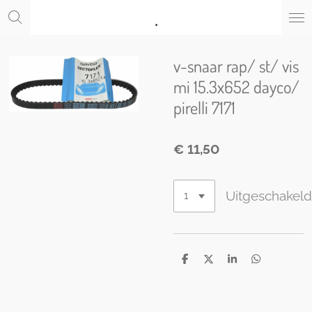
.
Ga
direct
naar
de
v-snaar rap/ st/ vis
hoofdinhoud
mi 15.3x652 dayco/
pirelli 7171
€ 11,50
Uitgeschakel
D
D
S
D
e
e
h
e
l
e
a
l
e
l
r
e
n
e
n