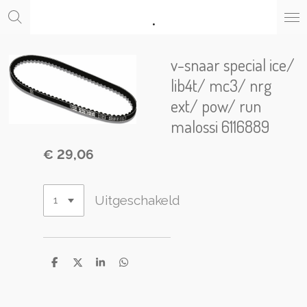
.
Ga
direct
naar
de
v-snaar special ice/
hoofdinhoud
lib4t/ mc3/ nrg
ext/ pow/ run
malossi 6116889
€ 29,06
Uitgeschakeld
D
D
S
D
e
e
h
e
l
e
a
l
e
l
r
e