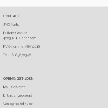
n
e
n
CONTACT
JMG Parts
Bullekeslaan 4a
4203 NH Gorinchem
KVK-nummer:58532218
Tel: 06-85670348
OPENINGSTIJDEN
Ma - Gesloten
Di t.m. vr geopend
Van 09:00 tot 17:00