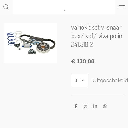
.
Ga
direct
naar
de
variokit set v-snaar
hoofdinhoud
bux/ spf/ viva polini
241.510.2
€ 130,88
Uitgeschakel
D
D
S
D
e
e
h
e
l
e
a
l
e
l
r
e
n
e
n