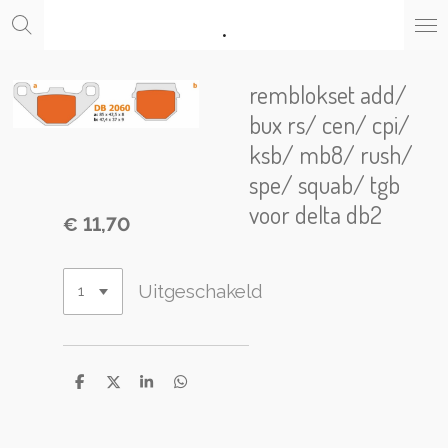
.
Ga
direct
naar
de
remblokset add/
hoofdinhoud
bux rs/ cen/ cpi/
ksb/ mb8/ rush/
spe/ squab/ tgb
voor delta db2
€ 11,70
Uitgeschakeld
D
D
S
D
e
e
h
e
l
e
a
l
e
l
r
e
n
e
n