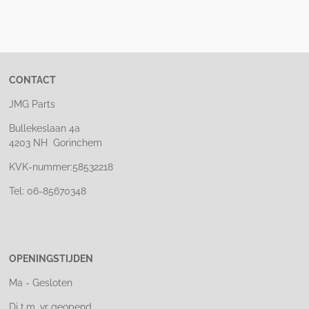
e
e
h
e
l
e
a
l
e
l
r
e
n
e
n
CONTACT
JMG Parts
Bullekeslaan 4a
4203 NH Gorinchem
KVK-nummer:58532218
Tel: 06-85670348
OPENINGSTIJDEN
Ma - Gesloten
Di t.m. vr geopend