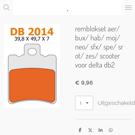
.
Ga
direct
naar
de
remblokset aer/
hoofdinhoud
bux/ hab/ moj/
neo/ sfx/ spe/ sr
ot/ zes/ scooter
voor delta db2
€ 9,96
Uitgeschakel
D
D
S
D