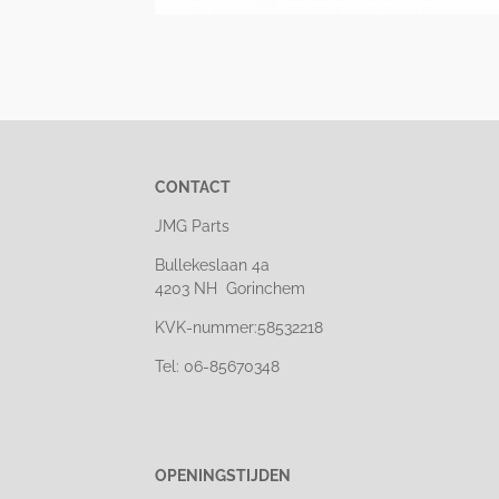
CONTACT
JMG Parts
Bullekeslaan 4a
4203 NH Gorinchem
KVK-nummer:58532218
Tel: 06-85670348
OPENINGSTIJDEN