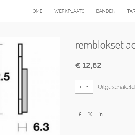
HOME
WERKPLAATS
BANDEN
TA
remblokset ae
€ 12,62
Uitgeschakel
D
D
S
e
e
h
l
e
a
e
l
r
n
e