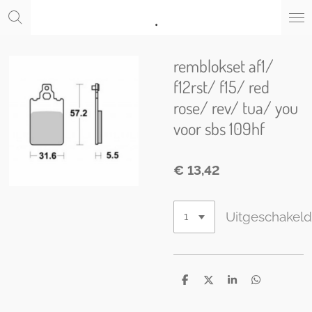
.
Ga
direct
naar
de
remblokset af1/
hoofdinhoud
f12rst/ f15/ red
rose/ rev/ tua/ you
voor sbs 109hf
€ 13,42
Uitgeschakel
D
D
S
D
e
e
h
e
l
e
a
l