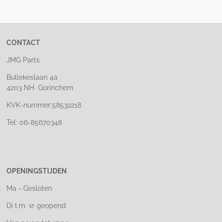
e
l
r
e
n
e
n
CONTACT
JMG Parts
Bullekeslaan 4a
4203 NH Gorinchem
KVK-nummer:58532218
Tel: 06-85670348
OPENINGSTIJDEN
Ma - Gesloten
Di t.m. vr geopend