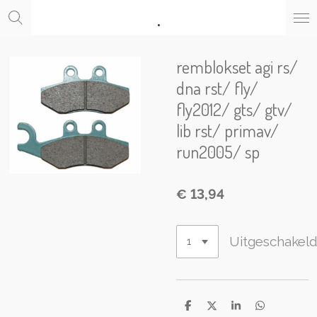
.
Ga
direct
naar
de
remblokset agi rs/
hoofdinhoud
dna rst/ fly/
fly2012/ gts/ gtv/
lib rst/ primav/
run2005/ sp
€ 13,94
Uitgeschakel
D
D
S
D