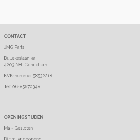
e
e
h
e
l
e
a
l
e
l
r
e
n
e
n
CONTACT
JMG Parts
Bullekeslaan 4a
4203 NH Gorinchem
KVK-nummer:58532218
Tel: 06-85670348
OPENINGSTIJDEN
Ma - Gesloten
Di t.m. vr geopend