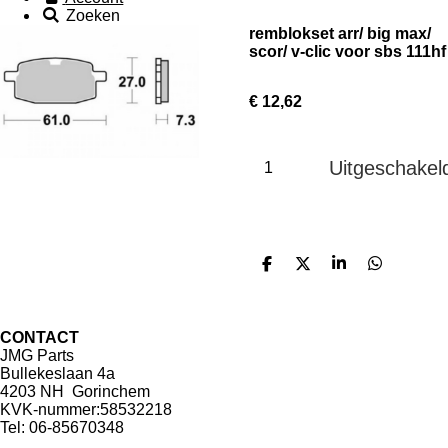
Zoeken
remblokset arr/ big max/
scor/ v-clic voor sbs 111hf
€ 12,62
Uitgeschakel
D
D
S
D
e
e
h
e
l
e
a
l
e
l
r
e
n
e
n
CONTACT
JMG Parts
Bullekeslaan 4a
4203 NH Gorinchem
KVK-nummer:58532218
Tel: 06-85670348