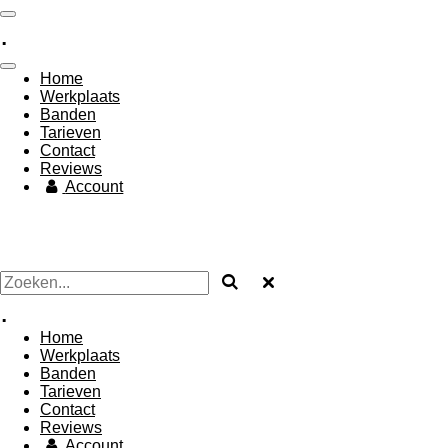
Ga
.
direct
naar
de
Home
hoofdinhoud
Werkplaats
Banden
Tarieven
Contact
Reviews
Account
.
Home
Werkplaats
Banden
Tarieven
Contact
Reviews
Account