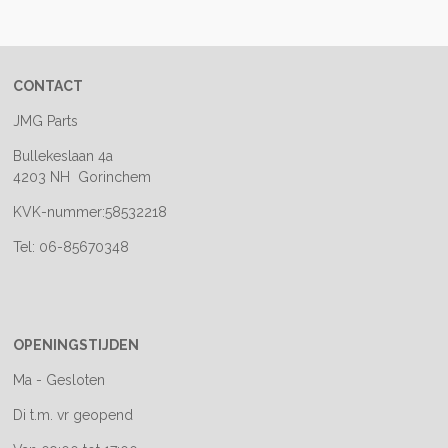
e
l
r
e
n
e
n
CONTACT
JMG Parts
Bullekeslaan 4a
4203 NH Gorinchem
KVK-nummer:58532218
Tel: 06-85670348
OPENINGSTIJDEN
Ma - Gesloten
Di t.m. vr geopend