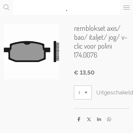
.
Ga
direct
naar
de
remblokset axis/
hoofdinhoud
bao/ italjet/ jog/ v-
clic voor polini
174.0076
€ 13,50
Uitgeschakel
D
D
S
D
e
e
h
e
l
e
a
l