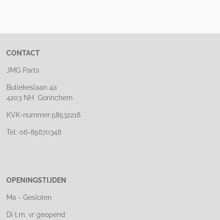
l
e
a
l
e
l
r
e
n
e
n
CONTACT
JMG Parts
Bullekeslaan 4a
4203 NH Gorinchem
KVK-nummer:58532218
Tel: 06-85670348
OPENINGSTIJDEN
Ma - Gesloten
Di t.m. vr geopend