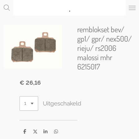
.
Ga
direct
naar
de
remblokset bev/
hoofdinhoud
gp1/ gpr/ nex500/
rieju/ rs2006
malossi mhr
6215017
€ 26,16
Uitgeschakeld
D
D
S
D
e
e
h
e