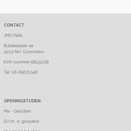
e
l
r
e
n
e
n
CONTACT
JMG Parts
Bullekeslaan 4a
4203 NH Gorinchem
KVK-nummer:58532218
Tel: 06-85670348
OPENINGSTIJDEN
Ma - Gesloten
Di t.m. vr geopend