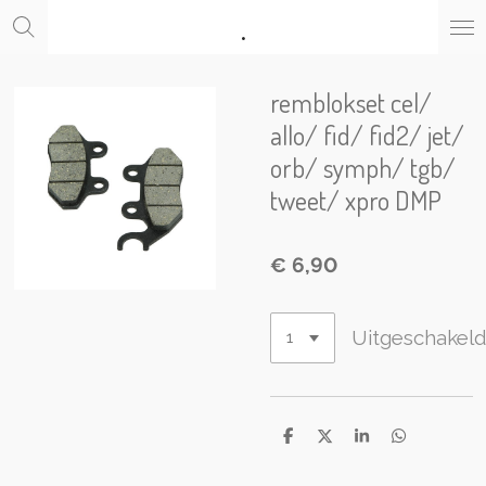
.
Ga
direct
naar
de
remblokset cel/
hoofdinhoud
allo/ fid/ fid2/ jet/
orb/ symph/ tgb/
tweet/ xpro DMP
€ 6,90
Uitgeschakel
D
D
S
D
e
e
h
e
l
e
a
l