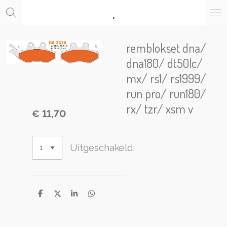
.
Ga
direct
naar
de
remblokset dna/
hoofdinhoud
dna180/ dt50lc/
mx/ rs1/ rs1999/
run pro/ run180/
rx/ tzr/ xsm v
€ 11,70
Uitgeschakeld
D
D
S
D
e
e
h
e
l
e
a
l
e
l
r
e
n
e
n