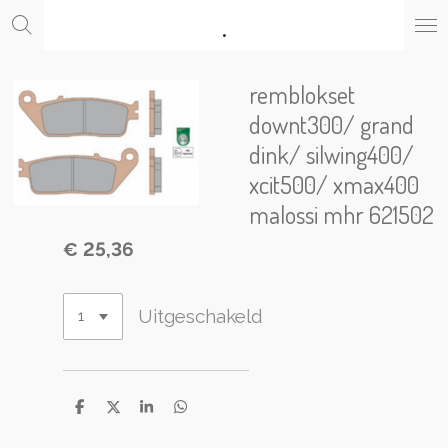
.
Ga
direct
naar
de
remblokset
hoofdinhoud
downt300/ grand
dink/ silwing400/
xcit500/ xmax400
malossi mhr 621502
€ 25,36
Uitgeschakeld
D
D
S
D
e
e
h
e
l
e
a
l