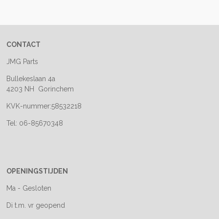
e
l
r
e
n
e
n
CONTACT
JMG Parts
Bullekeslaan 4a
4203 NH Gorinchem
KVK-nummer:58532218
Tel: 06-85670348
OPENINGSTIJDEN
Ma - Gesloten
Di t.m. vr geopend