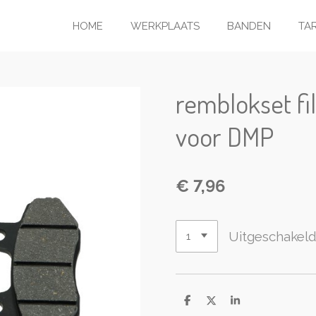
HOME
WERKPLAATS
BANDEN
TA
remblokset fi
voor DMP
€ 7,96
Uitgeschakel
D
D
S
e
e
h