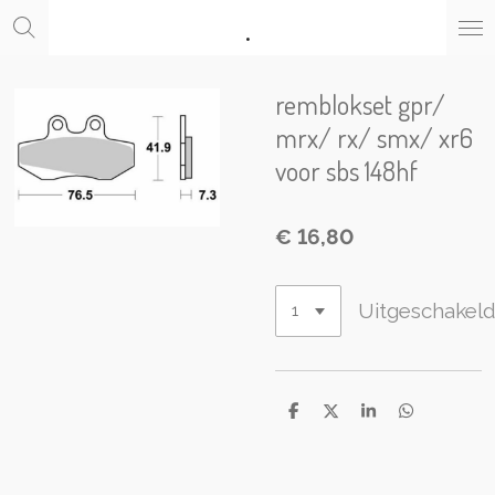
.
Ga
direct
naar
de
remblokset gpr/
hoofdinhoud
mrx/ rx/ smx/ xr6
voor sbs 148hf
€ 16,80
Uitgeschakel
D
D
S
D
e
e
h
e
l
e
a
l
e
l
r
e
n
e
n