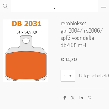
.
Ga
direct
naar
de
remblokset
hoofdinhoud
gpr2004/ rs2006/
spf3 voor delta
db2031 m-1
€ 11,70
Uitgeschakel
D
D
S
D
e
e
h
e
l
e
a
l