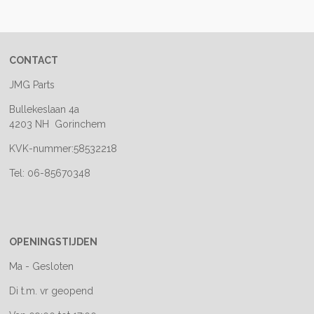
e
l
r
e
n
e
n
CONTACT
JMG Parts
Bullekeslaan 4a
4203 NH Gorinchem
KVK-nummer:58532218
Tel: 06-85670348
OPENINGSTIJDEN
Ma - Gesloten
Di t.m. vr geopend