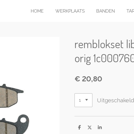
HOME
WERKPLAATS
BANDEN
TA
remblokset li
orig 1c00076
€ 20,80
Uitgeschakel
D
D
S
e
e
h