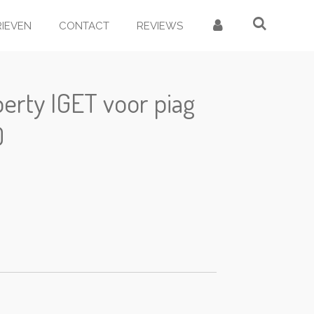
RIEVEN
CONTACT
REVIEWS
berty IGET voor piag
0
d