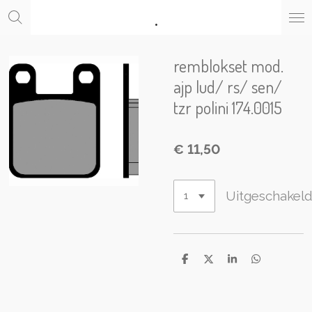
.
Ga
direct
naar
de
remblokset mod.
hoofdinhoud
ajp lud/ rs/ sen/
tzr polini 174.0015
€ 11,50
Uitgeschakel
D
D
S
D
e
e
h
e
l
e
a
l
e
l
r
e
n
e
n