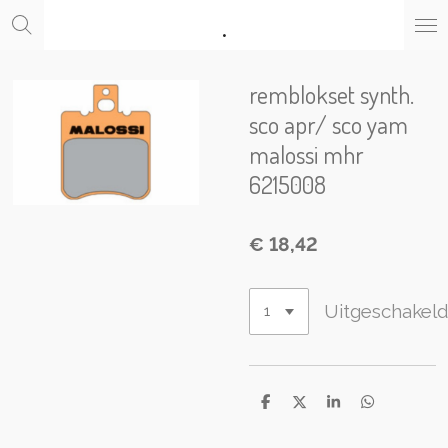
.
Ga
direct
naar
de
remblokset synth.
hoofdinhoud
sco apr/ sco yam
malossi mhr
6215008
€ 18,42
Uitgeschakel
D
D
S
D
e
e
h
e
l
e
a
l