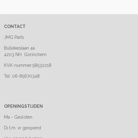
e
l
r
e
n
e
n
CONTACT
JMG Parts
Bullekeslaan 4a
4203 NH Gorinchem
KVK-nummer:58532218
Tel: 06-85670348
OPENINGSTIJDEN
Ma - Gesloten
Di t.m. vr geopend