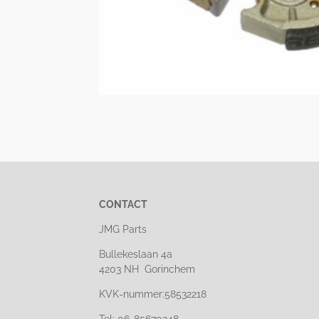
CONTACT
JMG Parts
Bullekeslaan 4a
4203 NH Gorinchem
KVK-nummer:58532218
Tel: 06-85670348