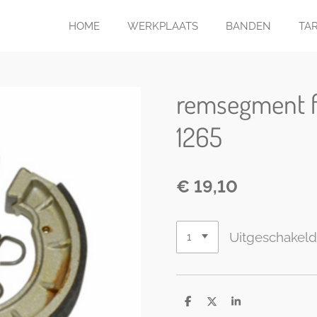
HOME
WERKPLAATS
BANDEN
TA
remsegment f
1265
€ 19,10
Uitgeschakel
D
D
S
e
e
h